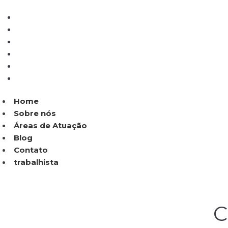
Home
Sobre nós
Áreas de Atuação
Blog
Contato
trabalhista
Home
Sobre nós
Áreas de Atuação
Blog
Contato
trabalhista
C