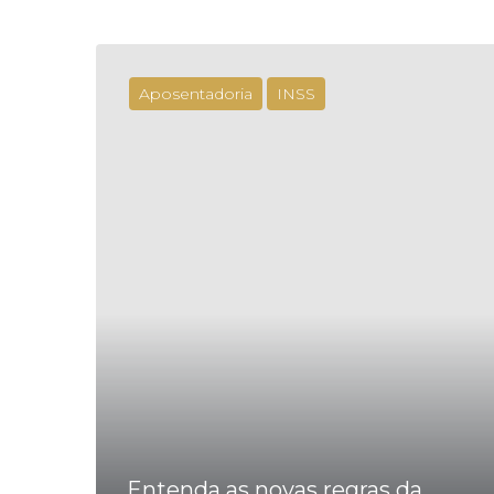
Aposentadoria
INSS
Entenda as novas regras da