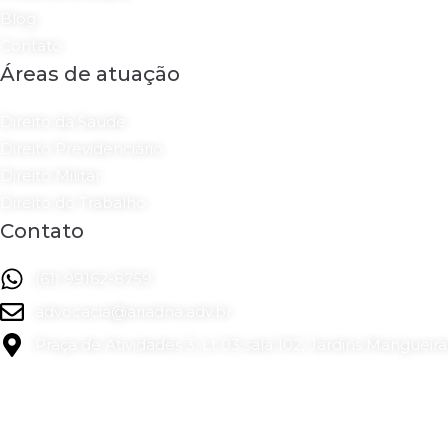
Blog
Contato
Áreas de atuação
Direito da Saúde
Direito Previdenciário
Direito Militar
Direito do Trabalho
Contato
(61) 99162-8759
advocacia@ariadna.adv.br
Praça de Atividades 3, Lt 03 sala 102, Jardins Mangueiral
Ari