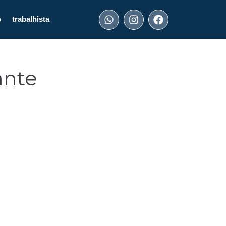
o
trabalhista
ante